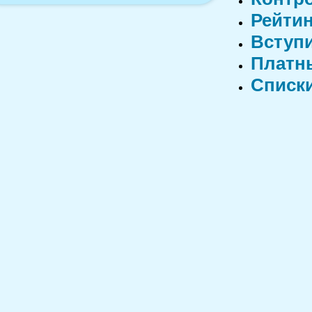
Рейти
Вступ
Платн
Списк